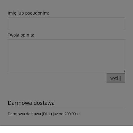
Imię lub pseudonim:
Twoja opinia:
wyślij
Darmowa dostawa
Darmowa dostawa (DHL) już od 200,00 zł.
Cenniki do pobrania