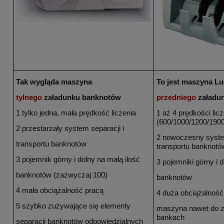
Tak wygląda maszyna
To jest maszyna L
tylnego
załadunku banknotów
przedniego
załadu
1 tylko jedna, mała prędkość liczenia
1 aż 4 prędkości licz
(600/1000/1200/1900
2 przestarzały system separacji i
2 nowoczesny system
transportu banknotów
transportu
banknotó
3 pojemnik górny i dolny na małą ilość
3 pojemniki górny i d
banknotów (zazwyczaj 100)
banknotów
4 mała obciążalność pracą
4 duża obciążalność
5 szybko zużywające się elementy
maszyna nawet do 
bankach
separacji banknotów odpowiedzialnych