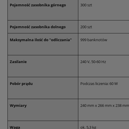
Pojemność zasobnika górnego
300 szt
Pojemność zasobnika dolnego
200 szt
Maksymalna ilość do "odliczania"
999 banknotów
Zasilanie
240 V, 50-60 Hz
Pobór prądu
Podczas liczenia: 60 W
Wymiary
240 mm x 266 mm x 238 m
Waga
ok. 5,3 kg