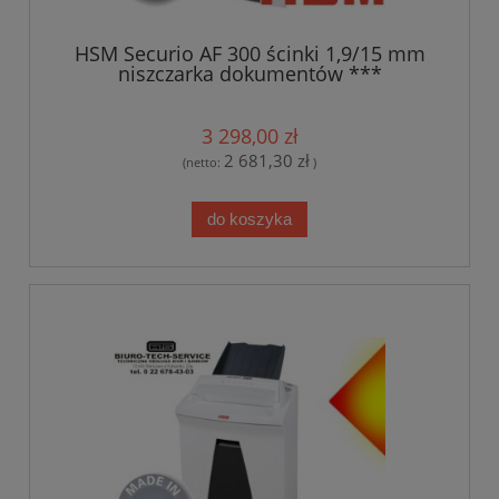
HSM Securio AF 300 ścinki 1,9/15 mm
niszczarka dokumentów ***
TRANSPORT GRATIS*** CENA BRUTTO
**
3 298,00 zł
2 681,30 zł
(netto:
)
do koszyka