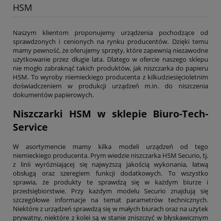
HSM
Naszym klientom proponujemy urządzenia pochodzące od
sprawdzonych i cenionych na rynku producentów. Dzięki temu
mamy pewność, że oferujemy sprzęty, które zapewnią niezawodne
użytkowanie przez długie lata. Dlatego w ofercie naszego sklepu
nie mogło zabraknąć takich produktów, jak niszczarka do papieru
HSM. To wyroby niemieckiego producenta z kilkudziesięcioletnim
doświadczeniem w produkcji urządzeń m.in. do niszczenia
dokumentów papierowych.
Niszczarki HSM w sklepie Biuro-Tech-
Service
W asortymencie mamy kilka modeli urządzeń od tego
niemieckiego producenta. Prym wiedzie niszczarka HSM Securio, tj.
z linii wyróżniającej się najwyższą jakością wykonania, łatwą
obsługą oraz szeregiem funkcji dodatkowych. To wszystko
sprawia, że produkty te sprawdzą się w każdym biurze i
przedsiębiorstwie. Przy każdym modelu Securio znajdują się
szczegółowe informacje na temat parametrów technicznych.
Niektóre z urządzeń sprawdzą się w małych biurach oraz na użytek
prywatny, niektóre z kolei są w stanie zniszczyć w błyskawicznym