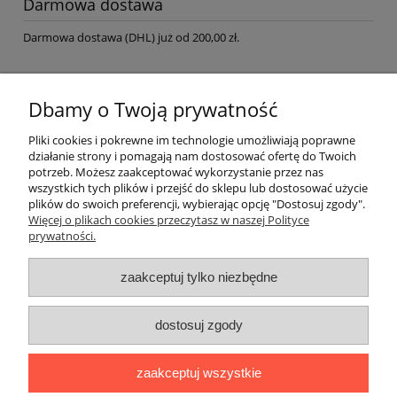
Darmowa dostawa
Darmowa dostawa (DHL) już od 200,00 zł.
Cenniki do pobrania
Dbamy o Twoją prywatność
HTML
Pliki cookies i pokrewne im technologie umożliwiają poprawne
Biuro-Tech-Service Import Export
|
ul. Kolejarska 23a
|
03-646
działanie strony i pomagają nam dostosować ofertę do Twoich
Warszawa
|
tel:
22 678 43 03
|
Mail:
bts@op.pl
|
NIP:
5270253481
potrzeb. Możesz zaakceptować wykorzystanie przez nas
wszystkich tych plików i przejść do sklepu lub dostosować użycie
Warunki zakupów
plików do swoich preferencji, wybierając opcję "Dostosuj zgody".
Więcej o plikach cookies przeczytasz w naszej Polityce
prywatności.
Moje konto
zaakceptuj tylko niezbędne
Informacje o sklepie
dostosuj zgody
zaakceptuj wszystkie