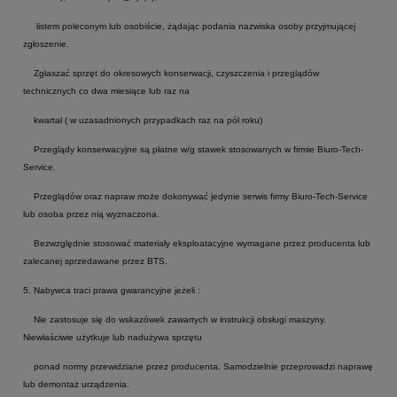
listem poleconym lub osobiście, żądając podania nazwiska osoby przyjmującej
zgłoszenie.
Zgłaszać sprzęt do okresowych konserwacji, czyszczenia i przeglądów
technicznych co dwa miesiące lub raz na
kwartał ( w uzasadnionych przypadkach raz na pół roku)
Przeglądy konserwacyjne są płatne w/g stawek stosowanych w firmie Biuro-Tech-
Service.
Przeglądów oraz napraw może dokonywać jedynie serwis firmy Biuro-Tech-Service
lub osoba przez nią wyznaczona.
Bezwzględnie stosować materiały eksploatacyjne wymagane przez producenta lub
zalecanej sprzedawane przez BTS.
5. Nabywca traci prawa gwarancyjne jeżeli :
Nie zastosuje się do wskazówek zawartych w instrukcji obsługi maszyny.
Niewłaściwie użytkuje lub nadużywa sprzętu
ponad normy przewidziane przez producenta. Samodzielnie przeprowadzi naprawę
lub demontaż urządzenia.