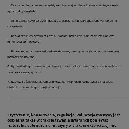
Zastosuje nieoryginalne materiały eksploatacyjne. Nie zgłosi we właściwym czasie
sprzętu do przeglądu.
Sprzedawca stwierdzi zaginięcie lub zniszczenie tabliczki znamionowej lub plomb
na sprzęcie.
Uszkodzenie jest wynikiem pożaru, zalania, przepięcia, uderzenia pioruna czy
innych zdarzeń losowych.
Uszkodzenie nastąpiło wskutek niewłaściwego napięcia zasilania lub niewłaściwej
instalacji elektrycznej.
6. Uprawnienia gwarancyjne nie obejmują prawa Klienta zwrotu utraconych zysków w
związku z awarią sprzętu.
7. Nabywca oświadcza, że odebrał towar sprawny technicznie, wraz z instrukcją
obsługi i że warunki gwarancji akceptuje.
______________________________________________________________________
Czyszczenie, konserwacja, regulacja, kalibracja maszyny jest
odpłatna także w trakcie trwania gwarancji ponieważ
naturalne zabrudzenie maszyny w trakcie eksploatacji nie