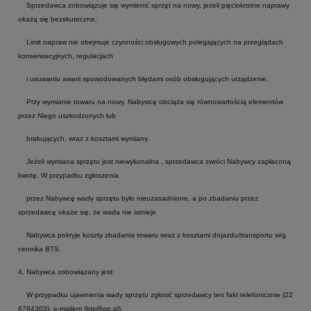
Sprzedawca zobowiązuje się wymienić sprzęt na nowy, jeżeli pięciokrotne naprawy
okażą się bezskuteczne.
Limit napraw nie obejmuje czynności obsługowych polegających na przeglądach
konserwacyjnych, regulacjach
i usuwaniu awarii spowodowanych błędami osób obsługujących urządzenie.
Przy wymianie towaru na nowy, Nabywcę obciąża się równowartością elementów
przez Niego uszkodzonych lub
brakujących, wraz z kosztami wymiany.
Jeżeli wymiana sprzętu jest niewykonalna , sprzedawca zwróci Nabywcy zapłaconą
kwotę. W przypadku zgłoszenia
przez Nabywcę wady sprzętu było nieuzasadnione, a po zbadaniu przez
sprzedawcę okaże się, że wada nie istnieje
Nabywca pokryje koszty zbadania towaru wraz z kosztami dojazdu/transportu w/g
cennika BTS.
4. Nabywca zobowiązany jest:
W przypadku ujawnienia wady sprzętu zgłosić sprzedawcy ten fakt telefonicznie (22
6784303), e-mailem (bts@op.pl),