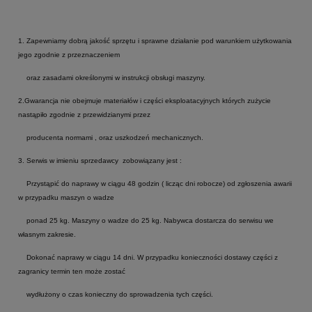
1. Zapewniamy dobrą jakość sprzętu i sprawne działanie pod warunkiem użytkowania
jego zgodnie z przeznaczeniem
oraz zasadami określonymi w instrukcji obsługi maszyny.
2.Gwarancja nie obejmuje materiałów i części eksploatacyjnych których zużycie
nastąpiło zgodnie z przewidzianymi przez
producenta normami , oraz uszkodzeń mechanicznych.
3. Serwis w imieniu sprzedawcy zobowiązany jest :
Przystąpić do naprawy w ciągu 48 godzin ( licząc dni robocze) od zgłoszenia awarii
w przypadku maszyn o wadze
ponad 25 kg. Maszyny o wadze do 25 kg. Nabywca dostarcza do serwisu we
własnym zakresie.
Dokonać naprawy w ciągu 14 dni. W przypadku konieczności dostawy części z
zagranicy termin ten może zostać
wydłużony o czas konieczny do sprowadzenia tych części.