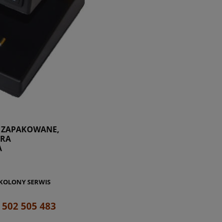
E ZAPAKOWANE,
ERA
A
KOLONY SERWIS
 502 505 483