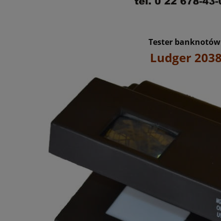
Tester banknotów
er BVC 8000 (CIS).
Ludger
203
wa, sortująca liczarka
, pieniędzy z drukarką
raportów
4 694,00 zł
do koszyka