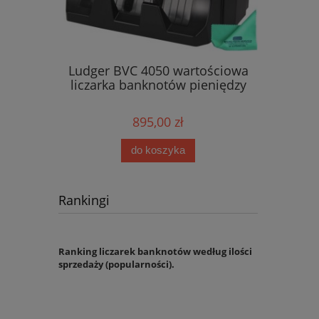
zarka
Ludger BVC 4050 wartościowa
Ludg
ędzy
liczarka banknotów pieniędzy
Wartościo
banknotów
895,00 zł
do koszyka
Rankingi
Ranking liczarek banknotów według ilości
sprzedaży (popularności).