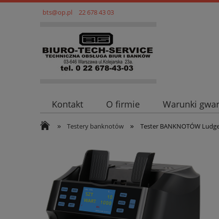
bts@op.pl
22 678 43 03
Kontakt
O firmie
Warunki gwar
»
»
Testery banknotów
Tester BANKNOTÓW Ludge