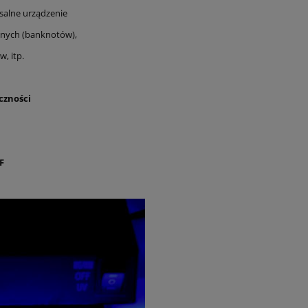
salne urządzenie
żnych (banknotów),
, itp.
czności
F