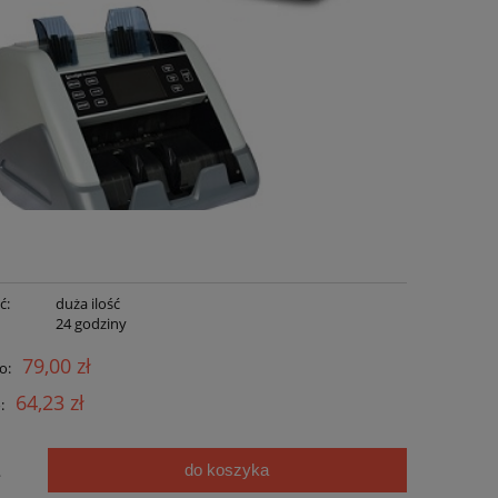
ć:
duża ilość
:
24 godziny
79,00 zł
o:
64,23 zł
:
do koszyka
.